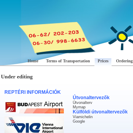
Home
Terms of Transportation
Prices
Ordering
Under editing
REPTÉRI INFORMÁCIÓK
Útvonaltervezők
Útvonalterv
Mymap
Külföldi útvonaltervezők
Viamichelin
Google