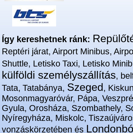
Repülőté
Így kereshetnek ránk:
Reptéri járat, Airport Minibus, Airpo
Shuttle, Letisko Taxi, Letisko Mini
külföldi személyszállítás
, bel
Szeged
Tata, Tatabánya,
, Kisku
Mosonmagyaróvár, Pápa, Veszpré
Gyula, Orosháza, Szombathely, S
Nyíregyháza, Miskolc, Tiszaújváro
Londonbó
vonzáskörzetében és