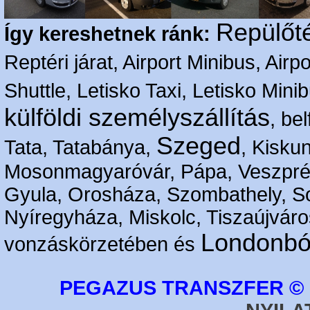
Repülőté
Így kereshetnek ránk:
Reptéri járat, Airport Minibus, Airpo
Shuttle, Letisko Taxi, Letisko Mini
külföldi személyszállítás
, bel
Szeged
Tata, Tatabánya,
, Kisku
Mosonmagyaróvár, Pápa, Veszpré
Gyula, Orosháza, Szombathely, S
Nyíregyháza, Miskolc, Tiszaújváro
Londonbó
vonzáskörzetében és
PEGAZUS TRANSZFER © 2