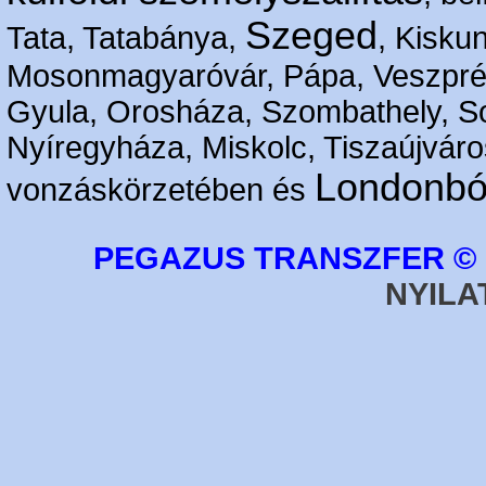
Szeged
Tata, Tatabánya,
, Kisku
Mosonmagyaróvár, Pápa, Veszpré
Gyula, Orosháza, Szombathely, S
Nyíregyháza, Miskolc, Tiszaújváro
Londonbó
vonzáskörzetében és
PEGAZUS TRANSZFER © 2
NYILA