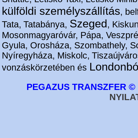
külföldi személyszállítás
, bel
Szeged
Tata, Tatabánya,
, Kisku
Mosonmagyaróvár, Pápa, Veszpré
Gyula, Orosháza, Szombathely, S
Nyíregyháza, Miskolc, Tiszaújváro
Londonbó
vonzáskörzetében és
PEGAZUS TRANSZFER © 2
NYILA