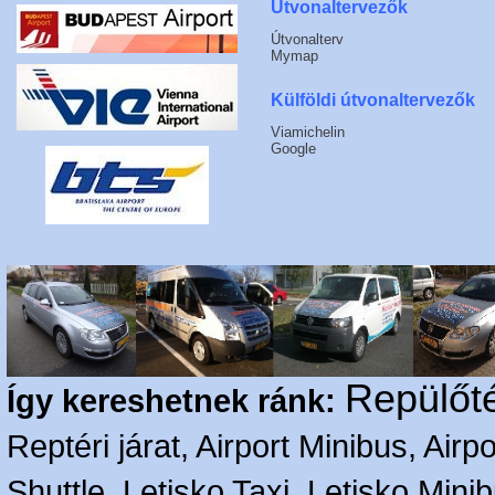
Útvonaltervezők
Útvonalterv
Mymap
Külföldi útvonaltervezők
Viamichelin
Google
Repülőté
Így kereshetnek ránk:
Reptéri járat, Airport Minibus, Airpo
Shuttle, Letisko Taxi, Letisko Mini