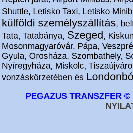
Shuttle, Letisko Taxi, Letisko Mini
külföldi személyszállítás
, bel
Szeged
Tata, Tatabánya,
, Kisku
Mosonmagyaróvár, Pápa, Veszpré
Gyula, Orosháza, Szombathely, S
Nyíregyháza, Miskolc, Tiszaújváro
Londonbó
vonzáskörzetében és
PEGAZUS TRANSZFER © 2
NYILA