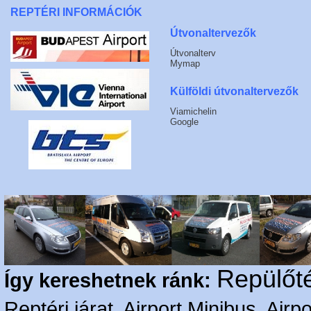
REPTÉRI INFORMÁCIÓK
Útvonaltervezők
Útvonalterv
Mymap
Külföldi útvonaltervezők
Viamichelin
Google
Repülőté
Így kereshetnek ránk:
Reptéri járat, Airport Minibus, Airpo