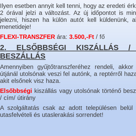
Ilyen esetben annyit kell tenni, hogy az eredeti é
2 órával jelzi a változást. Az új időpontot is mi
jelezni, hiszen ha külön autót kell küldenünk, 
menetideje!
FLEXI-TRANSZFER
ára:
3.500,-Ft
/ fő
2. ELSŐBBSÉGI KISZÁLLÁS /
BESZÁLLÁS
Amennyiben gyűjtőtranszferéhez rendeli, akkor
útjánál utolsónak veszi fel autónk, a reptérről haz
akit elsőnek visz haza.
Elsőbbségi
kiszállás vagy utolsónak történő besz
/ cím/ útirány
A szolgáltatás csak az adott településen belü
utasfelvételi és utaslerakási sorrendet!