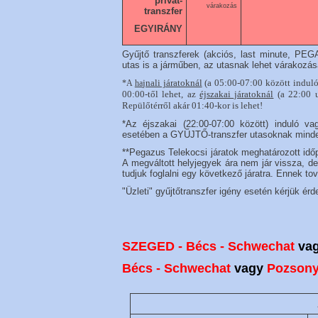
privát-
várakozás
transzfer
EGYIRÁNY
Gyűjtő transzferek (akciós, last minute, P
utas is a járműben,
az utasnak lehet várakozás
jnali járatoknál
(a 05:00-07:00 között induló
*A
ha
00
:00-től lehet
, az
éjszakai járatoknál
(a 22:00 u
Repülőtérről akár 01:40-kor is lehet!
*Az éjszakai (22:00-07:00 között) induló va
esetében a GYŰJTŐ-transzfer utasoknak minden 
**Pegazus Telekocsi járatok meghatározott idő
A megváltott helyjegyek ára nem jár vissza, 
tudjuk foglalni egy következő járatra. Ennek to
"Üzleti" gyűjtőtranszfer igény esetén kérjük é
SZEGED - Bécs - Schwechat
va
Bécs - Schwechat
vagy
Pozsony