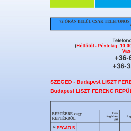
72 ÓRÁN BELÜL CSAK TELEFONOS
Telefono
(
Hétfőtől - Péntekig: 10:0
Vas
+36-
+36-3
SZEGED - Budapest LISZT FE
Budapest LISZT FERENC REPÜ
REPTÉRRE
vagy
1fős
foglalás
fog
REPTÉRRŐL
/fő
**
PEGAZUS