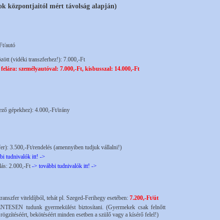
sok központjaitól mért távolság alapján)
Ft/autó
ött (vidéki transzferhez!): 7.000,-Ft
személyautóval: 7.000,-Ft, kisbusszal: 14.000,-Ft
ező gépekhez): 4.000,-Ft/irány
er): 3.500,-Ft/rendelés (amennyiben tudjuk vállalni!)
bi tudnivalók itt! ->
lás: 2.000,-Ft
-> további tudnivalók itt! ->
anszfer viteldíjból, tehát pl. Szeged-Ferihegy esetében:
7.200,-Ft/út
MENTESEN tudunk gyermekülést biztosítani. (Gyermekek csak felnőtt
ögzítéséért, bekötéséért minden esetben a szülő vagy a kísérő felel!)