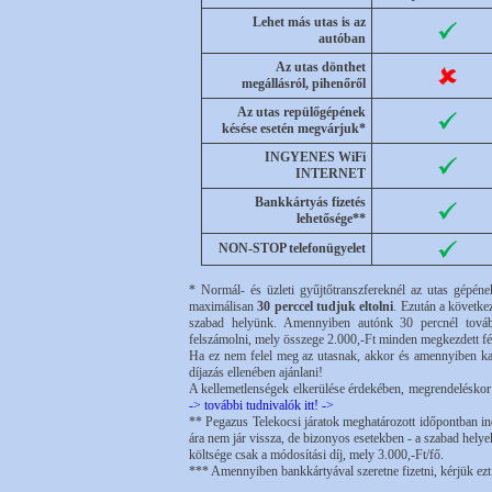
Lehet más utas is az
autóban
Az utas dönthet
megállásról, pihenőről
Az utas repülőgépének
késése esetén megvárjuk*
INGYENES WiFi
INTERNET
Bankkártyás fizetés
lehetősége**
NON-STOP telefonügyelet
* Normál- és üzleti gyűjtőtranszfereknél az utas gépének
maximálisan
30 perccel tudjuk eltolni
. Ezután a követke
szabad helyünk. Amennyiben autónk 30 percnél tovább
felszámolni, mely összege 2.000,-Ft minden megkezdett fé
Ha ez nem felel meg az utasnak, akkor és amennyiben kapa
díjazás ellenében ajánlani!
A kellemetlenségek elkerülése érdekében, megrendeléskor 
-> további tudnivalók itt! ->
** Pegazus Telekocsi járatok meghatározott időpontban in
ára nem jár vissza, de bizonyos esetekben - a szabad hely
költsége csak a módosítási díj, mely 3.000,-Ft/fő.
*** Amennyiben bankkártyával szeretne fizetni, kérjük ezt