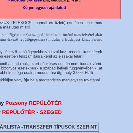
Mercedes V-Klasse
tárgyalóbusszal (1 - 6 főig)
Kérjen egyedi ajánlatot!
EGAZUS TELEKOCSI, normál és üzleti) esetében lehet más
a más utas miatt!
 repülőgépekhez) a szegedi lakcímen történő utas felvétel akár
tán érkező repülőgépekhez) indulás a Budapest Liszt Ferenc
gy érkező repülőgépekhez/buszokhoz rendelt transzferek
esetben felszámításra kerül az éjszakai felárt!
pontban indulnak, ezért gépkésés esetén nem tudnak várni.
de bizonyos esetekben - a szabad helyek függvényében - át
vábbi költsége csak a módosítási díj, mely 3.000,-Ft/fő.
rdeklődjön vagy írja be a megrendelés megjegyzés rovatába!
gy
Pozsony REPÜLŐTÉR
 REPÜLŐTÉR - SZEGED
ÁRLISTA -TRANSZFER TÍPUSOK SZERINT