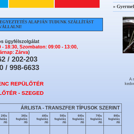
» Gyerme
 EGYEZTETÉS ALAPJÁN TUDUNK SZÁLLÍTÁST
VÁLLALNI!
s ügyfélszolgálat
0 - 18:30, Szombaton: 09:00 - 13:00,
árnap: Zárva
)
62 / 202-203
0 / 998-6633
A 
RENC REPÜLŐTÉR
kedve
LŐTÉR - SZEGED
ÁRLISTA - TRANSZFER TÍPUSOK SZERINT
2fős
3fős
4fős
5fős
6fős
7fős
8fős
lalás
foglalás
foglalás
foglalás
foglalás
foglalás
foglalás
/fő
/fő
/fő
/fő
/fő
/fő
/fő