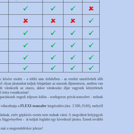
 késése esetén - a többi utas érdekében - az eredeti utasfelvételi időt
ző olyan járatunkat tudjuk felajánlani az utasnak díjmentesen, amiben van
 várakozik az utasra, akkor várakozási díjat vagyunk kénytelenek
l órára vonatkozóan!
citásunk engedi teljesen külön - esetlegesen privát-transzfert - tudunk
választhatja a
FLEXI-transzfer
kiegészítést (ára: 3.500,-Ft/fő), melyről
dulnak, ezért gépkésés esetén nem tudnak várni. A megváltott helyjegyek
ek függvényében - át tudjuk foglalni egy következő járatra. Ennek további
 már a megrendeléskor jelezze!