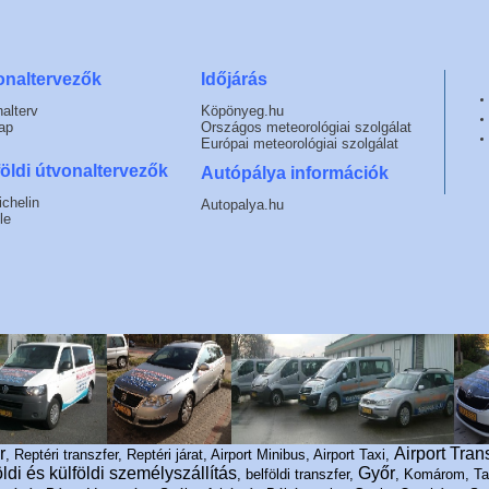
onaltervezők
Időjárás
alterv
Köpönyeg.hu
ap
Országos meteorológiai szolgálat
Európai meteorológiai szolgálat
öldi útvonaltervezők
Autópálya információk
chelin
Autopalya.hu
le
r
Airport Tran
, Reptéri transzfer, Reptéri járat, Airport Minibus, Airport Taxi,
öldi és külföldi személyszállítás
Győr
, belföldi transzfer,
, Komárom, Ta