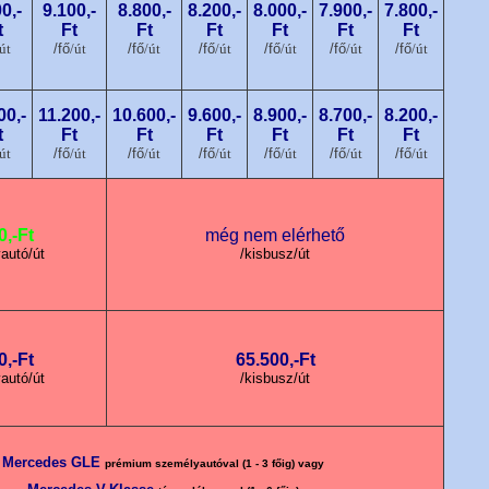
0,-
9.100,-
8.800,-
8.200,-
8.000,-
7.900,-
7.800,-
t
Ft
Ft
Ft
Ft
Ft
Ft
út
/fő
/út
/fő
/út
/fő
/út
/fő
/út
/fő
/út
/fő
/út
00,-
11.200,-
10.600,-
9.600,-
8.900,-
8.700,-
8.200,-
t
Ft
Ft
Ft
Ft
Ft
Ft
út
/fő
/út
/fő
/út
/fő
/út
/fő
/út
/fő
/út
/fő
/út
0,-Ft
még nem elérhető
autó/út
/kisbusz/út
0,-Ft
65.500,-Ft
autó/út
/kisbusz/út
Mercedes GLE
prémium személyautóval (1 - 3 főig) vagy