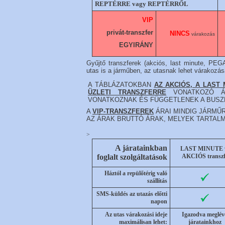
REPTÉRRE
vagy
REPTÉRRŐL
VIP
privát-transzfer
NINCS
várakozás
EGYIRÁNY
Gyűjtő transzferek (akciós, last minute, P
utas is a járműben,
az utasnak lehet várakozás
A TÁBLÁZATOKBAN
AZ AKCIÓS, A LAST
ÜZLETI TRANSZFERRE
VONATKOZÓ ÁR
VONATKOZNAK ÉS FÜGGETLENEK A BUSZ
A
VIP-TRANSZFEREK
ÁRAI MINDIG JÁRMŰRE É
AZ ÁRAK BRUTTÓ ÁRAK, MELYEK TARTALMA
>
A járatainkban
LAST MINUTE 
foglalt szolgáltatások
AKCIÓS transzf
Háztól a repülőtérig való
szállítás
SMS-küldés az utazás előtti
napon
Az utas várakozási ideje
Igazodva meglév
maximálisan lehet:
járatainkhoz