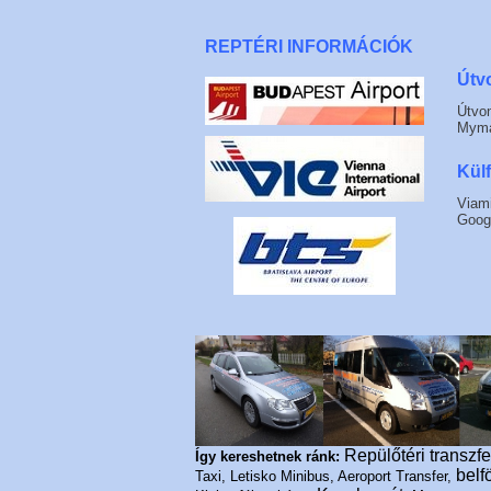
REPTÉRI INFORMÁCIÓK
Útv
Útvon
Mym
Külf
Viami
Goog
Repülőtéri transzfe
Így kereshetnek ránk:
belf
Taxi, Letisko Minibus, Aeroport Transfer,