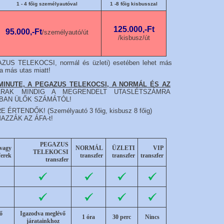
1 - 4 főig személyautóval
1 -8 főig kisbusszal
125.000,-Ft
95.000,-Ft
/személyautó/út
/kisbusz/út
EGAZUS TELEKOCSI, normál és üzleti) esetében lehet más
a más utas miatt!
 MINUTE, A PEGAZUS TELEKOCSI, A NORMÁL ÉS AZ
AK MINDIG A MEGRENDELT UTASLÉTSZÁMRA
BAN ÜLŐK SZÁMÁTÓL!
RTENDŐK! (Személyautó 3 főig, kisbusz 8 főig)
ZZÁK AZ ÁFA-t!
PEGAZUS
vagy
NORMÁL
ÜZLETI
VIP
TELEKOCSI
erek
transzfer
transzfer
transzfer
transzfer
ő
Igazodva meglévő
1 óra
30 perc
Nincs
járatainkhoz