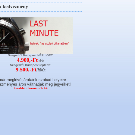
k kedvezmény
Szegedről Budapest NÉPLIGET:
4.900,-Ft
/fő/út
Szegedről Budapest reptérre:
9.500,-Ft
/fő/út
már meglévő járataink szabad helyeire
zményes áron válthatják meg jegyeiket!
további információk >>