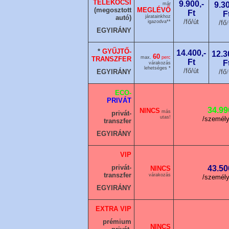
TELEKOCSI
9.900,-
9.30
már
(megosztott
MEGLÉVŐ
Ft
F
autó)
járatainkhoz
/fő/út
igazodva**
/fő
/
EGYIRÁNY
*
GYŰJTŐ-
14.400,-
12.3
60
max.
perc
TRANSZFER
Ft
F
várako
zás
lehetséges *
/fő/út
EGYIRÁNY
/fő
/
ECO-
PRIVÁT
34.99
NINCS
más
privát-
utas!
/személy
transzfer
EGYIRÁNY
VIP
privát-
43.50
NINCS
transzfer
várakozás
/személy
EGYIRÁNY
EXTRA VIP
prémium
NINCS