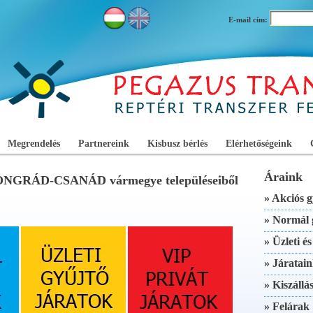
E-mail cím:
Megrendelés
Partnereink
Kisbusz bérlés
Elérhetőségeink
Áraink
SONGRÁD-CSANÁD vármegye településeiből
» Akciós g
» Normál 
» Üzleti é
» Járatain
» Kiszállás
» Felárak