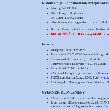
Kiszállási díjak (a táblázatban szereplő váro
10km-ig INGYENES
10 - 20km-ig 5.600,-Ft/autó
20 - 30km-ig 8.400,-Ft/autó
30km felett minden megkezdett 10km-re + 2.800,-
Bp. Liszt Ferenc repülőtér és Budapest belváros köz
HÓDMEZŐVÁSÁRHELYI vagy MAKÓI cím felára: 
Felárak
Ünnepnap: 4.000,-Ft/rendelés
Éjszakai felár (22:00-07:00 között induló vagy érk
Módosítási díj (72 órán belül): 3.000,-Ft/fő
Táblával történő egyedi várás: 4.500,-Ft/alkalom
Extra bőrönd: 2.500.- Ft / bőrönd
72 órán belüli sürgősségi felár (kivéve VIP-transzf
FLEXI-transzfer kiegészítés: 3.500,-Ft/fő
-> továb
Elsőbbségi kiszállás vagy utolsónak történő beszál
GYERMEK KEDVEZMÉNY
12 éves korig 50% kedvezmény a teljes árú gyűjtőtr
Igény esetén, előzetes egyeztetés alapján DÍJ
kísérettel utazhatnak! A gyermek és a gyermekülés r