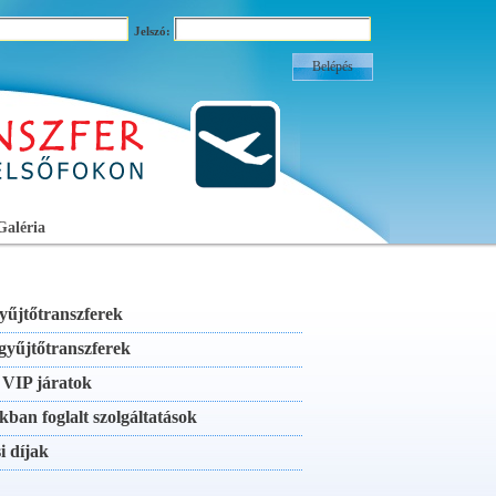
Jelszó:
Galéria
yűjtőtranszferek
gyűjtőtranszferek
s VIP járatok
kban foglalt szolgáltatások
i díjak