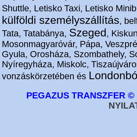
Shuttle, Letisko Taxi, Letisko Mini
külföldi személyszállítás
, bel
Szeged
Tata, Tatabánya,
, Kisku
Mosonmagyaróvár, Pápa, Veszpré
Gyula, Orosháza, Szombathely, S
Nyíregyháza, Miskolc, Tiszaújváro
Londonbó
vonzáskörzetében és
PEGAZUS TRANSZFER © 2
NYILA