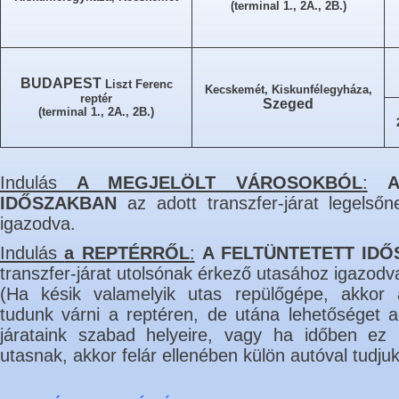
(terminal 1., 2A., 2B.)
BUDAPEST
Liszt Ferenc
Kecskemét, Kiskunfélegyháza,
reptér
Szeged
(terminal 1., 2A., 2B.)
Indulás
A MEGJELÖLT VÁROSOKBÓL
:
IDŐSZAKBAN
az adott transzfer-járat legelső
igazodva.
Indulás
a REPTÉRRŐL
:
A FELTÜNTETETT ID
transzfer-járat utolsónak érkező utasához igazodv
(Ha késik valamelyik utas repülőgépe, akkor 
tudunk várni a reptéren, de utána lehetőséget 
járataink szabad helyeire, vagy ha időben ez
utasnak, akkor felár ellenében külön autóval tudjuk 