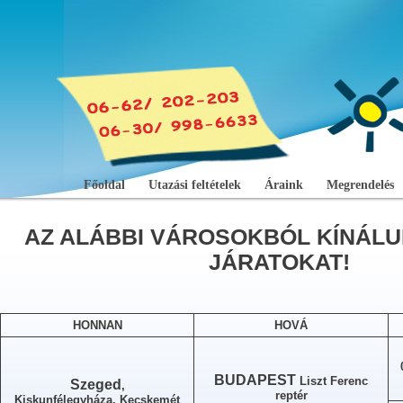
Főoldal
Utazási feltételek
Áraink
Megrendelés
AZ ALÁBBI VÁROSOKBÓL KÍNÁLU
JÁRATOKAT!
HONNAN
HOVÁ
BUDAPEST
Liszt Ferenc
Szeged
,
reptér
Kiskunfélegyháza, Kecskemét